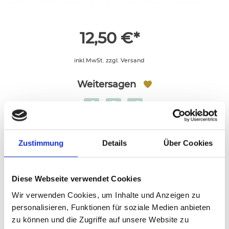
12,50 €*
inkl.MwSt. zzgl. Versand
Weitersagen
Zustimmung
Details
Über Cookies
Bitte verwenden Sie für Sonderzeichen und
Texte mit z.B. kyrillischen Buchstaben
ausschließlich die Schriftart Montserrat
Diese Webseite verwendet Cookies
Textvorlagen
Roboto
12pt
Wir verwenden Cookies, um Inhalte und Anzeigen zu
personalisieren, Funktionen für soziale Medien anbieten
zu können und die Zugriffe auf unsere Website zu