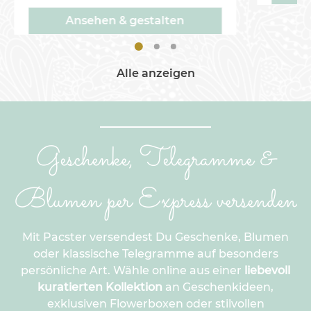
Verschenken?Hier in unserem
Geschenk Mrs. & Mr. -forever
Ansehen & gestalten
haben wir ein einfach praktisches,
aber auch schönes Geschenk für
das Brautpaar kreiert. Mit der
Alle anzeigen
schönen Spardose 'Wedding
Fund' kann Geld auf tolle Art und
Weise verschenkt werden, um so
die individuellen Bedürfnisse für
Geschenke, Telegramme &
das Paar zu decken.
Blumen per Express versenden
Mit Pacster versendest Du Geschenke, Blumen
oder klassische Telegramme auf besonders
persönliche Art. Wähle online aus einer
liebevoll
kuratierten Kollektion
an Geschenkideen,
exklusiven Flowerboxen oder stilvollen