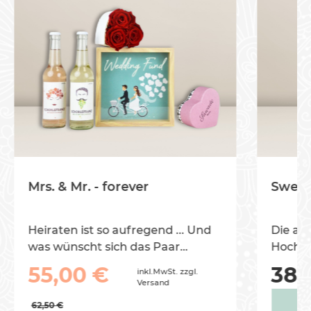
Mrs. & Mr. - forever
Sweet 
Heiraten ist so aufregend ... Und
Die all
was wünscht sich das Paar
Hochze
überhaupt? Gibt es ein
jetzt w
55,00 €
38,
inkl.MwSt. zzgl.
Hochzeitstisch, oder kann man
leckere
Versand
noch etwas anderes, besonderes
62,50 €