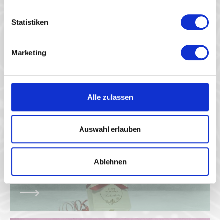
Geschenkauswahl
Statistiken
Marketing
Alle zulassen
Auswahl erlauben
Sweet Surprise Balloon
Ablehnen
39,90 €*