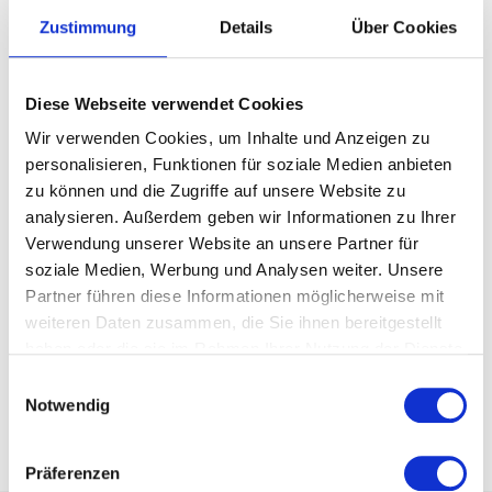
Zustimmung
Details
Über Cookies
Diese Webseite verwendet Cookies
Wir verwenden Cookies, um Inhalte und Anzeigen zu
personalisieren, Funktionen für soziale Medien anbieten
zu können und die Zugriffe auf unsere Website zu
analysieren. Außerdem geben wir Informationen zu Ihrer
Steuerfreie Geschenke an
Verwendung unserer Website an unsere Partner für
Mitarbeiter
soziale Medien, Werbung und Analysen weiter. Unsere
Weiterlesen
Partner führen diese Informationen möglicherweise mit
weiteren Daten zusammen, die Sie ihnen bereitgestellt
haben oder die sie im Rahmen Ihrer Nutzung der Dienste
gesammelt haben.
Einwilligungsauswahl
1
2
3
4
5
Notwendig
Präferenzen