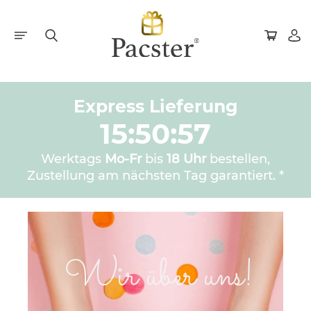
Express Lieferung
15:50:57
Werktags
Mo-Fr
bis
18 Uhr
bestellen,
Zustellung am nächsten Tag garantiert. *
Wir über uns!