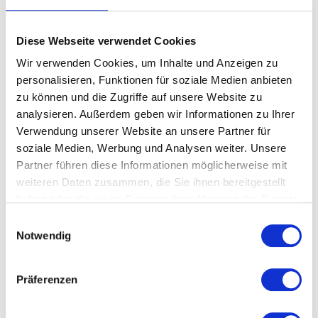
ab unserem Betrieb nachliefern. Ein
Wandlungs- und Minderungsrecht besteht
für den Kunden nur dann, wenn die
Diese Webseite verwendet Cookies
Ersatzlieferung im Einzelfall innerhalb
Wir verwenden Cookies, um Inhalte und Anzeigen zu
angemessener Frist nicht möglich ist.
personalisieren, Funktionen für soziale Medien anbieten
Ansprüche wegen Mangelfolgeschäden sind
zu können und die Zugriffe auf unsere Website zu
ausgeschlossen.
analysieren. Außerdem geben wir Informationen zu Ihrer
Verwendung unserer Website an unsere Partner für
Nicht rechtzeitig erhobene Mängelrügen
soziale Medien, Werbung und Analysen weiter. Unsere
finden keine Berücksichtigung mehr. Eine
Partner führen diese Informationen möglicherweise mit
spätere Warenrücknahme oder
weiteren Daten zusammen, die Sie ihnen bereitgestellt
Nachlieferung von Fehlmengen ist
haben oder die sie im Rahmen Ihrer Nutzung der Dienste
ausgeschlossen. Beanstandungen von
gesammelt haben.
Einwilligungsauswahl
bereits zubereiteten Waren werden nicht
Notwendig
anerkannt.
Zusätzlich zählen im Bereich der Lieferung
Präferenzen
die AGB's unseres Kurierdienstleisters GO!
General-Overnight.