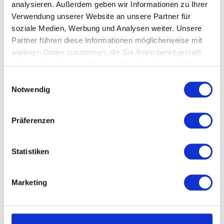
Die Liebe zum Detail
analysieren. Außerdem geben wir Informationen zu Ihrer
Verwendung unserer Website an unsere Partner für
soziale Medien, Werbung und Analysen weiter. Unsere
Für jede Grußkarte halten wir einen besonderen
Partner führen diese Informationen möglicherweise mit
Umschlag, der mit klassischem Siegelwachs
weiteren Daten zusammen, die Sie ihnen bereitgestellt
verschlossen wird, für Sie bereit.
haben oder die sie im Rahmen Ihrer Nutzung der Dienste
So wird Dein Geschenk zu einem ganz
besonderen Erlebnis, das mit seinen
gesammelt haben.
Einwilligungsauswahl
ausgesuchten Details dem Beschenkten viel
Notwendig
Freude bereitet.
Präferenzen
Statistiken
Marketing