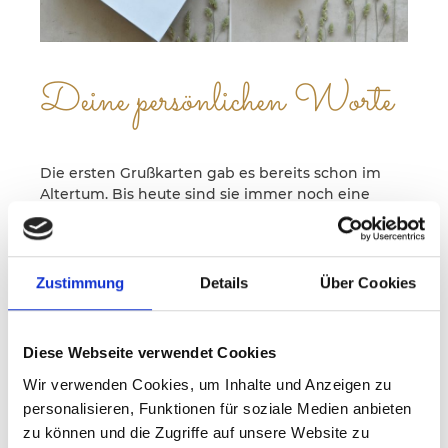
Deine persönlichen Worte
Die ersten Grußkarten gab es bereits schon im
Altertum. Bis heute sind sie immer noch eine
schöne Gelegenheit, Botschaften zu übermitteln.
Diese Tradition liegt uns sehr am Herzen und
wertet Dein individuelles Geschenk zu etwas ganz
Besonderem auf.
Zustimmung
Details
Über Cookies
Bei Pacster kannst Du Deine persönlichen Worte
ganz leicht in das jeweilige Kartenmotiv
schreiben, individuell mit Schriftart, farbig und in
Diese Webseite verwendet Cookies
verschiedenen Größen gestalten.
Wir drucken Deine Zeilen auf ein hochwertiges,
Wir verwenden Cookies, um Inhalte und Anzeigen zu
stilvolles Leinenpapier und befestigen dieses mit
personalisieren, Funktionen für soziale Medien anbieten
einem edlem Clip in die ausgewählte Karte.
zu können und die Zugriffe auf unsere Website zu