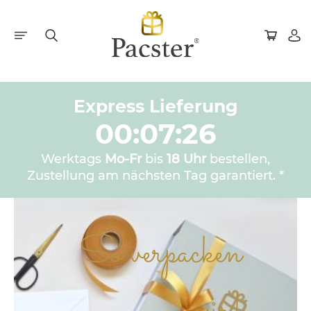
Express Lieferung
00:07:25
Werktags
Mo-Fr
bis
18 Uhr
bestellen,
Zustellung am nächsten Tag garantiert. *
So verpacken
wir!