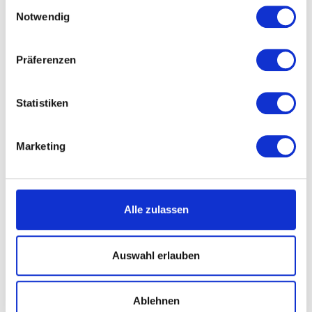
Einwilligungsauswahl
6,50 €
Notwendig
Standard Express für Telegramme*
6,50 €
Präferenzen
* Zustellung bis spätestens 12.00 Uhr
flächendeckend in Deutschland -
Die
Zustellzeit bis 12 Uhr ist eine Hinweiszeit
Statistiken
und kann je nach
Verkehrsverhältnissen vor Ort variieren
.
Marketing
FastLane BERLIN
für Geschenke,
Infinity Rosen und Telegramme
Alle zulassen
Im Großraum Berlin bis 18 Uhr möglich -
innerhalb von 2-6 Stunden zzgl.
28,00€-45,00€
Auswahl erlauben
(Bitte kontaktieren Sie uns für diese
Versandart über das
Kontaktformular
oder per Mail)
Ablehnen