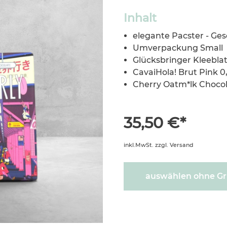
Inhalt
elegante Pacster - Ge
Umverpackung Small
Glücksbringer Kleeblat
CavaiHola! Brut Pink 0
Cherry Oatm*lk Choco
35,50 €*
inkl.MwSt. zzgl. Versand
auswählen ohne Gr
600283