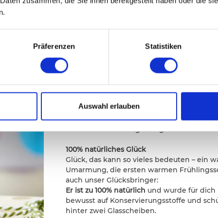
 Daten zusammen, die Sie ihnen bereitgestellt haben oder die s
B
n.
Glücksbringer Kleeblatt
Präferenzen
Statistiken
Ich bring dir echtes Glück...
Erinnerst du dich noch an dieses wohlige 
durchforstet und dann voller Stolz ein vier
haben wir dir mit unserem Glücksbringer a
finden: Glück zu verschenken, ist eines 
Auswahl erlauben
Egal ob vor einer Prüfung, zum Geburtstag,
Überraschung für einen geliebten Mensch
Mit dem Glücksbringer zeigst du:
Du bist m
100% natürliches Glück
Glück, das kann so vieles bedeuten – ein w
Umarmung, die ersten warmen Frühlingsso
auch unser Glücksbringer:
Er ist zu 100% natürlich
und wurde für dich 
bewusst auf Konservierungsstoffe und schüt
hinter zwei Glasscheiben.