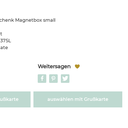
schenk Magnetbox small
t
,375L
late
Weitersagen
ußkarte
auswählen mit Grußkarte