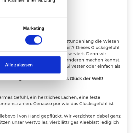
ie im Rahmen Ihrer Nutzung
ESCHREIBUNG
Marketing
Kribbeln, als du in der Kindheit stundenlang die Wiesen
blättriges Kleeblatt gepflückt hast? Dieses Glücksgefühl
ls liebevolle Geschenkidee konserviert. Denn wir
der schönsten Geschenke, die du anderen machen kannst.
Alle zulassen
 als kleine Aufmerksamkeit an Silvester oder einfach als
en.
ir wichtig, ich wünsche dir alles Glück der Welt!
armes Gefühl, ein herzliches Lachen, eine feste
nnenstrahlen. Genauso pur wie das Glücksgefühl ist
liebevoll von Hand gepflückt. Wir verzichten dabei ganz
zen unser wertvolles, vierblättriges Kleeblatt lediglich