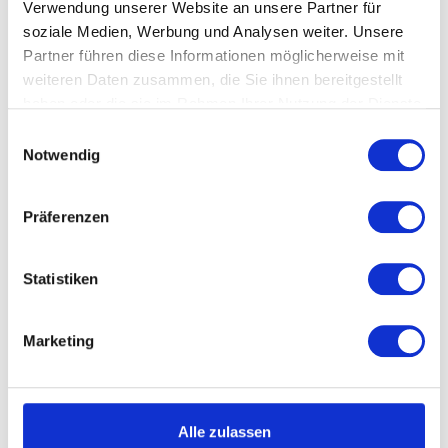
Verwendung unserer Website an unsere Partner für
soziale Medien, Werbung und Analysen weiter. Unsere
Partner führen diese Informationen möglicherweise mit
weiteren Daten zusammen, die Sie ihnen bereitgestellt
haben oder die sie im Rahmen Ihrer Nutzung der Dienste
gesammelt haben.
Einwilligungsauswahl
Notwendig
Beschreibung
Präferenzen
Statistiken
Marketing
Alle zulassen