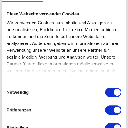
Inhalt
Diese Webseite verwendet Cookies
300x300 mm Surprise Geschenkbox
Wir verwenden Cookies, um Inhalte und Anzeigen zu
Folienballon - Shiny Dots Birthday
personalisieren, Funktionen für soziale Medien anbieten
zu können und die Zugriffe auf unsere Website zu
In diesem Geschenkset enthalten
analysieren. Außerdem geben wir Informationen zu Ihrer
Verwendung unserer Website an unsere Partner für
soziale Medien, Werbung und Analysen weiter. Unsere
Partner führen diese Informationen möglicherweise mit
weiteren Daten zusammen, die Sie ihnen bereitgestellt
haben oder die sie im Rahmen Ihrer Nutzung der Dienste
gesammelt haben.
Einwilligungsauswahl
Notwendig
Präferenzen
Statistiken