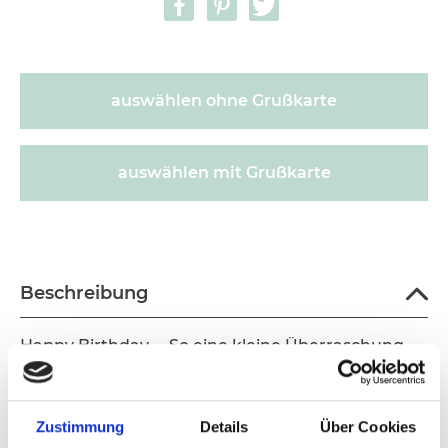
auswählen ohne Grußkarte
auswählen mit Grußkarte
600321
Beschreibung
Happy Birthday ... So eine kleine Überraschung
bewirkt GROßES! - Es ist sooooo bezaubernd,
wenn der hübsche Ballon mit Konfetti die Box
verlässt - vor allem, wenn man nicht damit
Zustimmung
Details
Über Cookies
rechnet! Happy Birthday...