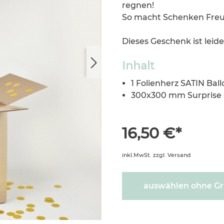
regnen!
So macht Schenken Freu
Dieses Geschenk ist leid
Inhalt
1 Folienherz SATIN Ballo
300x300 mm Surprise
16,50 €*
inkl.MwSt. zzgl. Versand
auswählen ohne Gr
600715