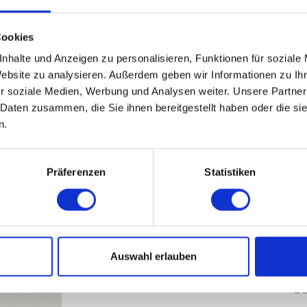
geöffnet wird, schwebt der Herzballon
35 cm Farbe : SATIN Silber Die Folien
Cookies
Haltbarkeit: mit Helium gefüllt schweb
Achtung: Nicht geeignet für Kinder u
nhalte und Anzeigen zu personalisieren, Funktionen für soziale
nicht aufgeblasenen oder geplatzten 
Website zu analysieren. Außerdem geben wir Informationen zu I
ist erforderlich. Nicht aufgeblasene B
r soziale Medien, Werbung und Analysen weiter. Unsere Partner
Ballons sind unverzüglich zu entferne
 Daten zusammen, die Sie ihnen bereitgestellt haben oder die s
n.
Präferenzen
Statistiken
Auswahl erlauben
B