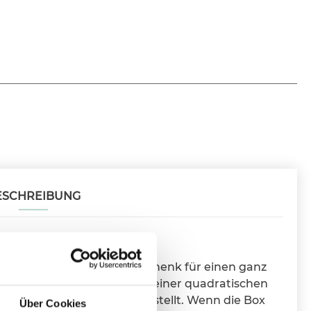
ESCHREIBUNG
in Satin ist das ideale Geschenk für einen ganz
 mit Helium gefüllt und in einer quadratischen
 deinem Wunschtermin zugestellt. Wenn die Box
Über Cookies