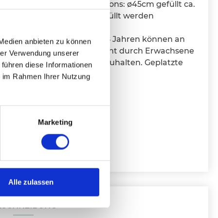
 heraus. Größe des Herzballons: ø45cm gefüllt ca.
ballons können auch nachgefüllt werden
en und hält ca. 7 Tage.
nter 3 Jahren. Kinder unter 8 Jahren können an
 Medien anbieten zu können
Ballons ersticken. Die Aufsicht durch Erwachsene
hrer Verwendung unserer
allons sind von Kindern fernzuhalten. Geplatzte
 führen diese Informationen
n.
ie im Rahmen Ihrer Nutzung
Marketing
Alle zulassen
ESCHREIBUNG