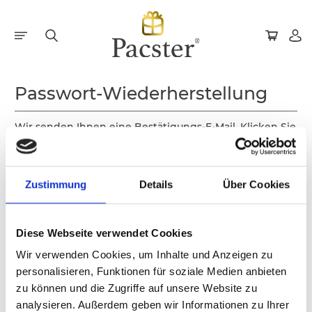
Passwort-Wiederherstellung
Wir senden Ihnen eine Bestätigungs-E-Mail. Klicken Sie
auf den darin enthaltenen Link, um Ihr Passwort zu
ändern.
E-Mail-Adresse:
Zustimmung
Details
Über Cookies
Diese Webseite verwendet Cookies
Wir verwenden Cookies, um Inhalte und Anzeigen zu
Zurück
E-Mail senden
personalisieren, Funktionen für soziale Medien anbieten
zu können und die Zugriffe auf unsere Website zu
analysieren. Außerdem geben wir Informationen zu Ihrer