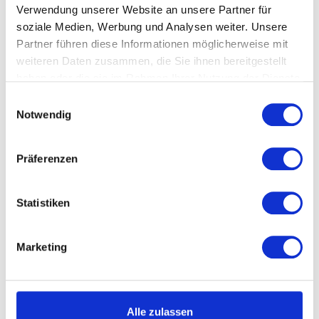
Verwendung unserer Website an unsere Partner für
soziale Medien, Werbung und Analysen weiter. Unsere
Kontakt
Partner führen diese Informationen möglicherweise mit
Produkte
weiteren Daten zusammen, die Sie ihnen bereitgestellt
haben oder die sie im Rahmen Ihrer Nutzung der Dienste
Über Pacster
gesammelt haben.
Einwilligungsauswahl
Notwendig
Rechtliches
Zahlungsarten
Präferenzen
Sicheres Einkaufen
Statistiken
Marketing
Alle zulassen