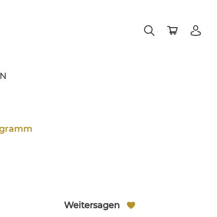
EN
legramm
Weitersagen