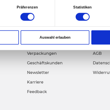
Präferenzen
Statistiken
Über Pacster
Rechtli
Auswahl erlauben
Versand
Impres
Verpackungen
AGB
Geschäftskunden
Datensc
Newsletter
Widerru
Karriere
Feedback