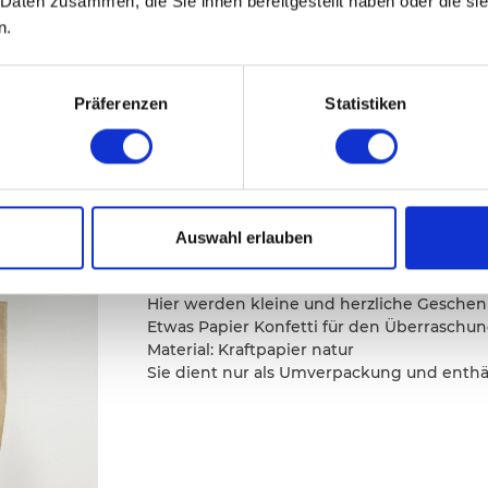
 Daten zusammen, die Sie ihnen bereitgestellt haben oder die s
n.
Präferenzen
Statistiken
B
Geschenketüte-Surprise - natur
Willkommen in der wunderbaren ...surp
Auswahl erlauben
pacster!
Hier werden kleine und herzliche Geschenk
Etwas Papier Konfetti für den Überraschun
Material: Kraftpapier natur
Sie dient nur als Umverpackung und enthä