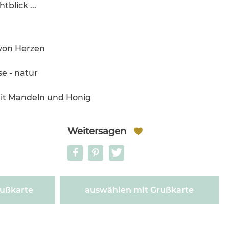
blick ...
 von Herzen
e - natur
mit Mandeln und Honig
Weitersagen
ußkarte
auswählen mit Grußkarte