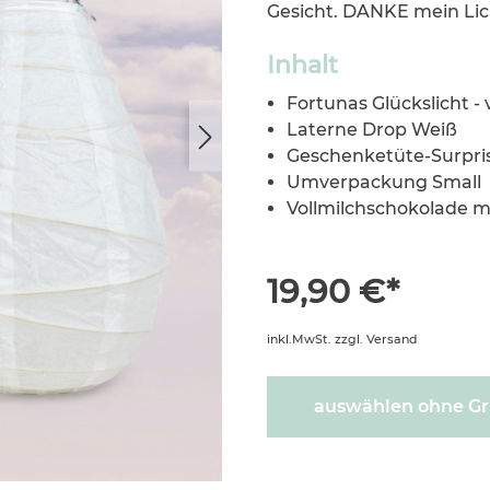
Gesicht. DANKE mein Licht
Inhalt
Fortunas Glückslicht -
Laterne Drop Weiß
Geschenketüte-Surpris
Umverpackung Small
Vollmilchschokolade 
19,90 €*
inkl.MwSt. zzgl. Versand
auswählen ohne Gr
600601