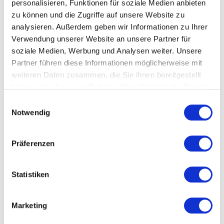
personalisieren, Funktionen für soziale Medien anbieten
zu können und die Zugriffe auf unsere Website zu
analysieren. Außerdem geben wir Informationen zu Ihrer
Verwendung unserer Website an unsere Partner für
soziale Medien, Werbung und Analysen weiter. Unsere
Partner führen diese Informationen möglicherweise mit
weiteren Daten zusammen, die Sie ihnen bereitgestellt
auswählen
haben oder die sie im Rahmen Ihrer Nutzung der Dienste
gesammelt haben.
Einwilligungsauswahl
100096
Notwendig
Beschreibung
Präferenzen
Schöne Designer Klappkarte - Jubiläum 35
Statistiken
DIN A5 Querformat; gedruckt auf hochwertigem
Papier inkl. edlem Briefumschlag und
Siegelwachs.
Marketing